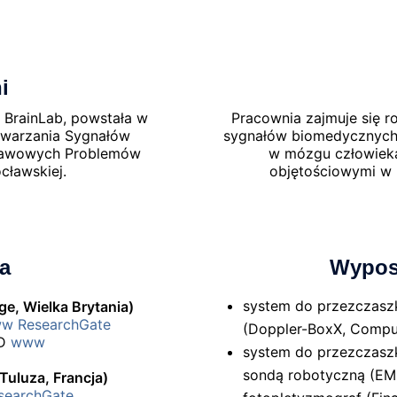
i
e BrainLab, powstała w
Pracownia zajmuje się r
twarzania Sygnałów
sygnałów biomedycznych
tawowych Problemów
w mózgu człowieka
ocławskiej.
objętościowymi w 
a
Wypos
system do przezczaszk
e, Wielka Brytania)
ww
ResearchGate
(Doppler-BoxX, Comp
hD
www
system do przezczaszk
sondą robotyczną (EMS
Tuluza, Francja)
searchGate