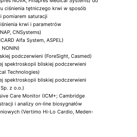
apres NOVA, Finapres Medical Systems) do
u ciśnienia tętniczego krwi w sposób
i pomiarem saturacji
iśnienia krwi i parametrów
NAP, CNSystems)
olCARD Alfa System, ASPEL)
, NONIN)
skiej podczerwieni (ForeSight, Casmed)
j spektroskopii bliskiej podczerwieni
cal Technologies)
j spektroskopii bliskiej podczerwieni
Sp. z o.o.)
sive Care Monitor (ICM+; Cambridge
stracji i analizy on-line biosygnałów
eniowych (Vertimo Hi-Lo Cardio, Meden-