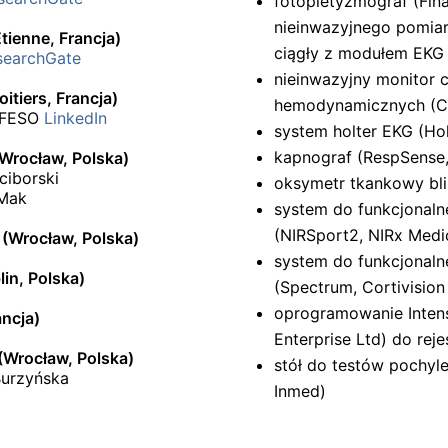
fotopletyzmograf (Fin
nieinwazyjnego pomiar
tienne, Francja)
ciągły z modułem EKG 
searchGate
nieinwazyjny monitor c
oitiers, Francja)
hemodynamicznych (C
D FESO
LinkedIn
system holter EKG (H
kapnograf (RespSense
(Wrocław, Polska)
ciborski
oksymetr tkankowy bli
 Mak
system do funkcjonalne
(NIRSport2, NIRx Medi
 (Wrocław, Polska)
system do funkcjonalne
lin, Polska)
(Spectrum, Cortivision 
oprogramowanie Inten
ncja)
Enterprise Ltd) do reje
 (Wrocław, Polska)
stół do testów pochyl
Burzyńska
Inmed)