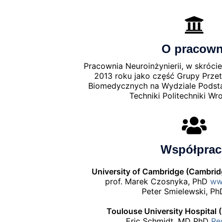
O pracown
Pracownia Neuroinżynierii, w skróci
2013 roku jako część Grupy Prze
Biomedycznych na Wydziale Pods
Techniki Politechniki Wr
Współprac
University of Cambridge (Cambridg
prof. Marek Czosnyka, PhD
w
Peter Smielewski, P
Toulouse University Hospital (
Eric Schmidt, MD PhD
Re