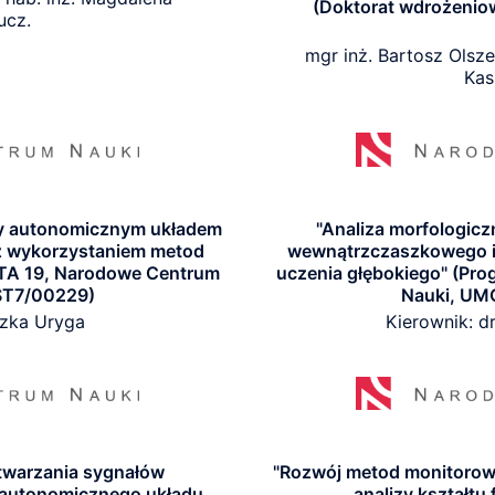
(Doktorat wdrożeniow
ucz.
mgr inż. Bartosz Olsze
Kas
y autonomicznym układem
"Analiza morfologicz
z wykorzystaniem metod
wewnątrzczaszkowego i 
TA 19, Narodowe Centrum
uczenia głębokiego" (P
ST7/00229)
Nauki, UM
szka Uryga
Kierownik: d
twarzania sygnałów
"Rozwój metod monitorow
 autonomicznego układu
analizy kształtu 