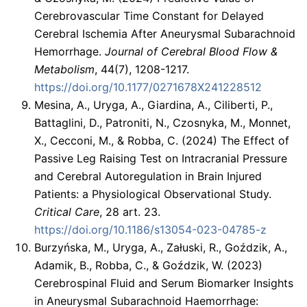
Cerebrovascular Time Constant for Delayed
Cerebral Ischemia After Aneurysmal Subarachnoid
Hemorrhage.
Journal of Cerebral Blood Flow &
Metabolism
, 44(7), 1208-1217.
https://doi.org/10.1177/0271678X241228512
Mesina, A., Uryga, A., Giardina, A., Ciliberti, P.,
Battaglini, D., Patroniti, N., Czosnyka, M., Monnet,
X., Cecconi, M., & Robba, C. (2024) The Effect of
Passive Leg Raising Test on Intracranial Pressure
and Cerebral Autoregulation in Brain Injured
Patients: a Physiological Observational Study.
Critical Care
, 28 art. 23.
https://doi.org/10.1186/s13054-023-04785-z
Burzyńska, M., Uryga, A., Załuski, R., Goździk, A.,
Adamik, B., Robba, C., & Goździk, W. (2023)
Cerebrospinal Fluid and Serum Biomarker Insights
in Aneurysmal Subarachnoid Haemorrhage: