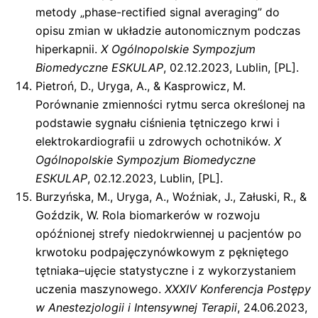
metody „phase-rectified signal averaging” do
opisu zmian w układzie autonomicznym podczas
hiperkapnii.
X Ogólnopolskie Sympozjum
Biomedyczne ESKULAP
, 02.12.2023, Lublin, [PL].
Pietroń, D., Uryga, A., & Kasprowicz, M.
Porównanie zmienności rytmu serca określonej na
podstawie sygnału ciśnienia tętniczego krwi i
elektrokardiografii u zdrowych ochotników.
X
Ogólnopolskie Sympozjum Biomedyczne
ESKULAP
, 02.12.2023, Lublin, [PL].
Burzyńska, M., Uryga, A., Woźniak, J., Załuski, R., &
Goździk, W. Rola biomarkerów w rozwoju
opóźnionej strefy niedokrwiennej u pacjentów po
krwotoku podpajęczynówkowym z pękniętego
tętniaka–ujęcie statystyczne i z wykorzystaniem
uczenia maszynowego.
XXXIV Konferencja Postępy
w Anestezjologii i Intensywnej Terapii
, 24.06.2023,