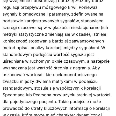
się wzajemnie i dostarczają bardziej złożony obraz
regulacji przepływu mózgowego krwi. Ponieważ
sygnały biomedyczne i parametry, zdefiniowane na
podstawie zarejestrowanych sygnałów, stanowiące
szeregi czasowe, są w większości niestacjonarne (ich
metryki statystyczne zmieniają się w czasie), istnieje
konieczność stosowania bardziej zaawansowanych
metod opisu i analizy korelacji między sygnałami. W
standardowym podejściu wartość sygnału jest
uśredniana w ruchomym oknie czasowym, a następnie
wyznaczana jest wartość średnia z nagrania. Aby
oszacować wartość i kierunek monotonicznego
związku między dwiema metrykami w podejściu
standardowym, stosuje się współczynnik korelacji
Spearmana lub Pearsona przy użyciu średniej wartości
dla pojedynczego pacjenta. Takie podejście może
prowadzić do utraty kluczowych informacji o korelacji
w czasie, która może mieć charakter dynamiczny i