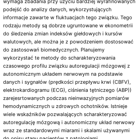
wymaga zbadania przy użyciu bardziej wyrafinowanych
podejść do analizy danych, wykorzystujących
informacje zawarte w fluktuacjach tego związku. Tego
rodzaju metody są dobrze ugruntowane w ekonometrii
do śledzenia zmian indeksów giełdowych i kursów
walutowych, ale można je z powodzeniem dostosować
do zastosowań biomedycznych. Planujemy
wykorzystać te metody do scharakteryzowania
czasowego profilu związku autoregulacji mózgowej z
autonomicznym układem nerwowym na podstawie
danych i sygnałów (prędkości przepływu krwi (CBFV),
elektrokardiogramu (ECG), ciśnienia tętniczego (ABP))
zarejesrtowanych podczas nieinwazyjnych pomiarów
hemodynamicznych u zdrowych ochotników. Istnieje
wiele wskaźników pozwalających scharakteryzować
autoregulację mózgową i autonomiczny układ nerwowy
wraz ze standardowymi miarami i skalami używanymi
do opisu stanu pacjentów z patologiami