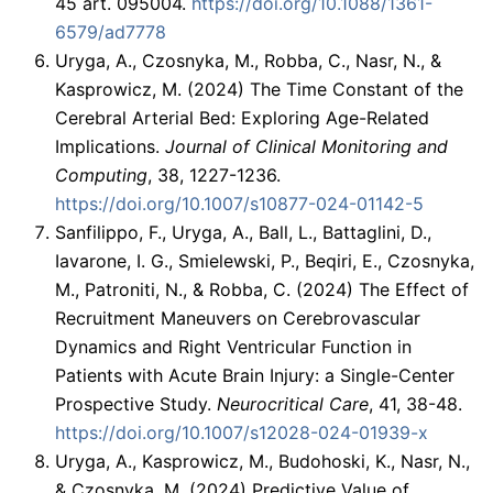
45 art. 095004.
https://doi.org/10.1088/1361-
6579/ad7778
Uryga, A., Czosnyka, M., Robba, C., Nasr, N., &
Kasprowicz, M. (2024) The Time Constant of the
Cerebral Arterial Bed: Exploring Age-Related
Implications.
Journal of Clinical Monitoring and
Computing
, 38, 1227-1236.
https://doi.org/10.1007/s10877-024-01142-5
Sanfilippo, F., Uryga, A., Ball, L., Battaglini, D.,
Iavarone, I. G., Smielewski, P., Beqiri, E., Czosnyka,
M., Patroniti, N., & Robba, C. (2024) The Effect of
Recruitment Maneuvers on Cerebrovascular
Dynamics and Right Ventricular Function in
Patients with Acute Brain Injury: a Single-Center
Prospective Study.
Neurocritical Care
, 41, 38-48.
https://doi.org/10.1007/s12028-024-01939-x
Uryga, A., Kasprowicz, M., Budohoski, K., Nasr, N.,
& Czosnyka, M. (2024) Predictive Value of