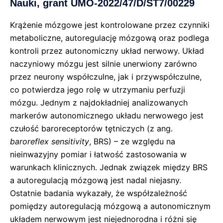
Nauki, grant UMO-2022/47/D/ST7/00229
Krążenie mózgowe jest kontrolowane przez czynniki
metaboliczne, autoregulację mózgową oraz podlega
kontroli przez autonomiczny układ nerwowy. Układ
naczyniowy mózgu jest silnie unerwiony zarówno
przez neurony współczulne, jak i przywspółczulne,
co potwierdza jego rolę w utrzymaniu perfuzji
mózgu. Jednym z najdokładniej analizowanych
markerów autonomicznego układu nerwowego jest
czułość baroreceptorów tętniczych (z ang.
baroreflex sensitivity
, BRS) – ze względu na
nieinwazyjny pomiar i łatwość zastosowania w
warunkach klinicznych. Jednak związek między BRS
a autoregulacją mózgową jest nadal niejasny.
Ostatnie badania wykazały, że współzależność
pomiędzy autoregulacją mózgową a autonomicznym
układem nerwowym jest niejednorodna i różni się