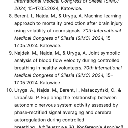
International Medical Congress of Silesia (SIMC)
2024,
15–17.05.2024, Katowice.
Berent, I., Najda, M., & Uryga, A. Machine-learning
approach to mortality prediction after brain injury
using volatility of neurosignals.
70th International
Medical Congress of Silesia (SIMC) 2024,
15–
17.05.2024, Katowice.
Najdek, M., Najda, M., & Uryga, A. Joint symbolic
analysis of blood flow velocity during controlled
breathing in healthy volunteers.
70th International
Medical Congress of Silesia (SIMC) 2024,
15–
17.05.2024, Katowice.
Uryga, A., Najda, M., Berent, I., Mataczyński, C., &
Urbański, P. Exploring the relationship between
autonomic nervous system activity assessed by
phase-rectified signal averaging and cerebral
autoregulation during controlled
breathing.
Jubileuszowa 30. Konferencja Asocjacji