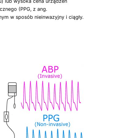
u) lub wysoka cena urządzeń
cznego (PPG, z ang.
śnym w sposób nieinwazyjny i ciągły.