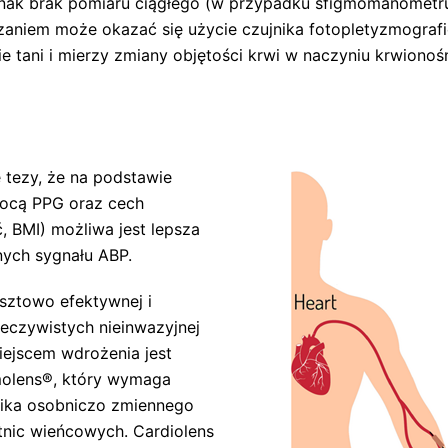
ednak brak pomiaru ciągłego (w przypadku sfigmomanometr
zaniem może okazać się użycie czujnika fotopletyzmografi
wnie tani i mierzy zmiany objętości krwi w naczyniu krwiono
tezy, że na podstawie
mocą PPG oraz cech
, BMI) możliwa jest lepsza
nych sygnału ABP.
osztowo efektywnej i
eczywistych nieinwazyjnej
iejscem wdrożenia jest
molens®, który wymaga
nnika osobniczo zmiennego
tnic wieńcowych. Cardiolens