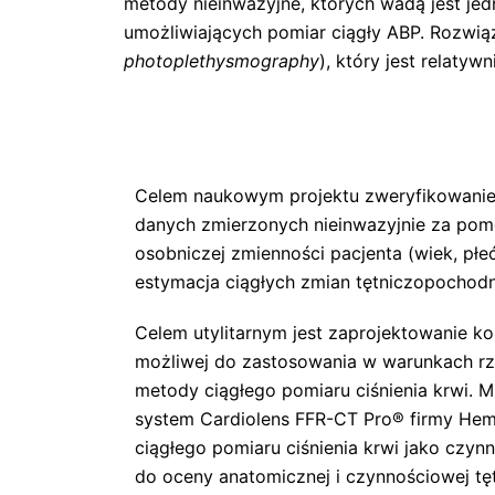
metody nieinwazyjne, których wadą jest j
umożliwiających pomiar ciągły ABP. Rozwią
photoplethysmography
), który jest relaty
Celem naukowym projektu zweryfikowanie 
danych zmierzonych nieinwazyjnie za po
osobniczej zmienności pacjenta (wiek, płeć
estymacja ciągłych zmian tętniczopochod
Celem utylitarnym jest zaprojektowanie k
możliwej do zastosowania w warunkach rz
metody ciągłego pomiaru ciśnienia krwi. M
system Cardiolens FFR-CT Pro® firmy He
ciągłego pomiaru ciśnienia krwi jako czy
do oceny anatomicznej i czynnościowej tę